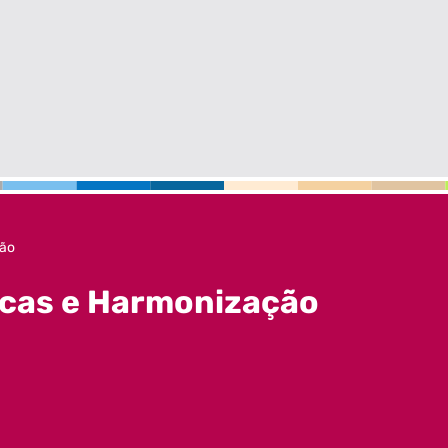
ção
icas e Harmonização