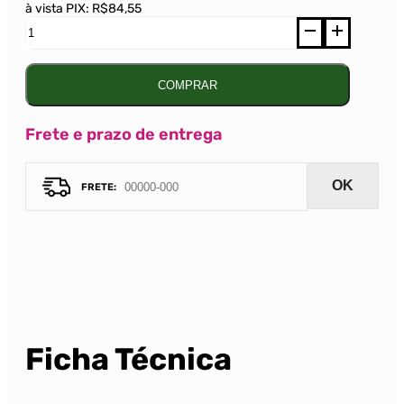
à vista PIX:
R$84,55
Vinho
Pedregal
Tannat-
Merlot-
Cabernet
COMPRAR
Tinto
750ml
quantidade
Frete e prazo de entrega
OK
Ficha Técnica