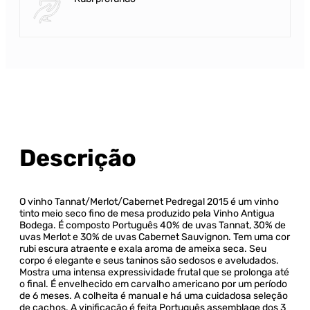
Descrição
O vinho Tannat/Merlot/Cabernet Pedregal 2015 é um vinho
tinto meio seco fino de mesa produzido pela Vinho Antigua
Bodega. É composto Português 40% de uvas Tannat, 30% de
uvas Merlot e 30% de uvas Cabernet Sauvignon. Tem uma cor
rubi escura atraente e exala aroma de ameixa seca. Seu
corpo é elegante e seus taninos são sedosos e aveludados.
Mostra uma intensa expressividade frutal que se prolonga até
o final. É envelhecido em carvalho americano por um período
de 6 meses. A colheita é manual e há uma cuidadosa seleção
de cachos. A vinificação é feita Português assemblage dos 3