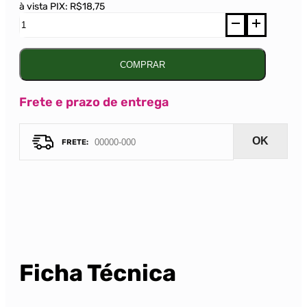
à vista PIX:
R$18,75
Espumante
Monte
Paschoal
Moscatel
Rosé
COMPRAR
187ml
quantidade
Frete e prazo de entrega
OK
Ficha Técnica