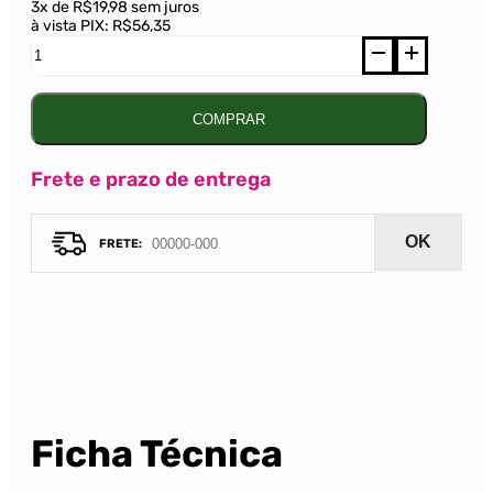
3x de R$19,98 sem juros
à vista PIX:
R$56,35
Espumante
Monte
Paschoal
Prosecco
Brut
COMPRAR
Branco
750ml
quantidade
Frete e prazo de entrega
OK
Ficha Técnica