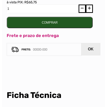
à vista PIX:
R$65,75
Vinho
Las
Bandadas
Selection
Malbec
COMPRAR
Tinto
750ml
quantidade
Frete e prazo de entrega
OK
Ficha Técnica