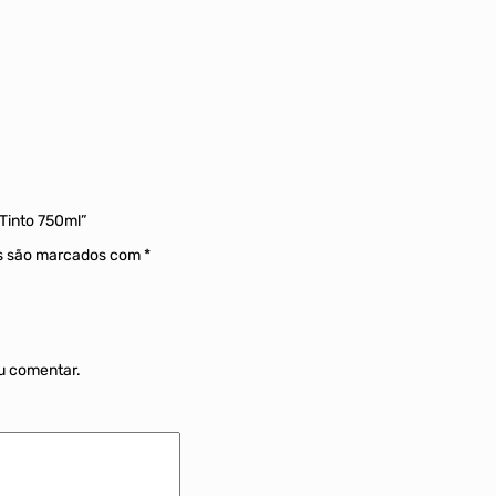
 Tinto 750ml”
os são marcados com
*
u comentar.