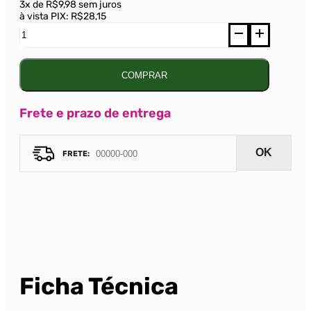
3x de R$9,98 sem juros
à vista PIX:
R$28,15
Vinho
Seco
Del
Grano
Tradicional
COMPRAR
Niágara
Branco
1480ml
Frete e prazo de entrega
quantidade
OK
Ficha Técnica