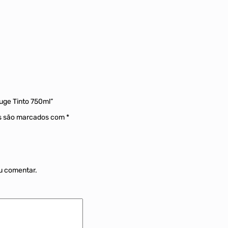
ouge Tinto 750ml”
os são marcados com
*
u comentar.