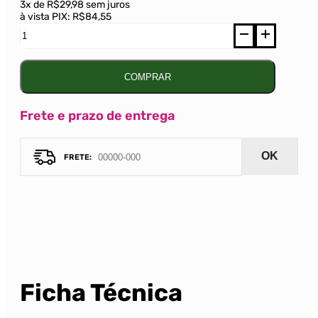
3x de R$29,98 sem juros
à vista PIX:
R$84,55
Vinho
Le
Prickly
French
Cabernet
COMPRAR
Sauvignon-
Merlot
Tinto
Frete e prazo de entrega
750ml
quantidade
OK
Ficha Técnica