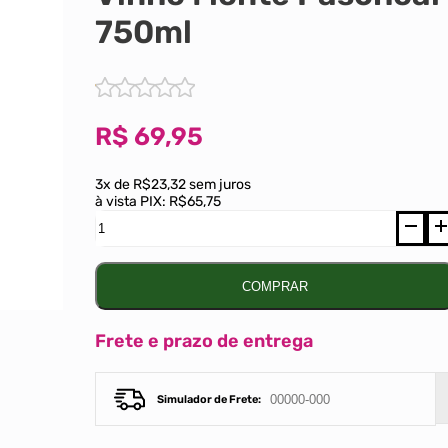
750ml
R$
69,95
3x de R$23,32 sem juros
à vista PIX:
R$65,75
Vinho
Monte
Paschoal
Reserva
Pinot
COMPRAR
Noir
Rosé
750ml
Frete e prazo de entrega
quantidade
Simulador de Frete: