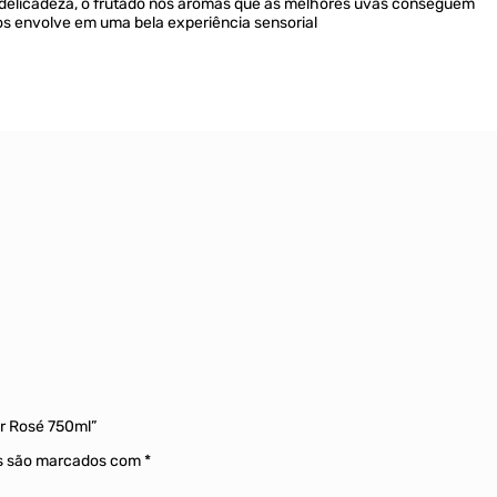
e delicadeza, o frutado nos aromas que as melhores uvas conseguem
nos envolve em uma bela experiência sensorial
ir Rosé 750ml”
os são marcados com
*